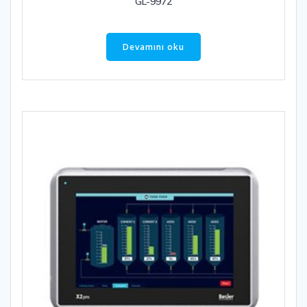
GL-9972
Devamını oku