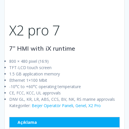
X2 pro 7
7” HMI with iX runtime
800 × 480 pixel (16:9)
TFT-LCD touch screen
1.5 GB application memory
Ethernet 1×100 Mbit
-10°C to +60°C operating temperature
CE, FCC, KCC, UL approvals
DNV GL, KR, LR, ABS, CCS, BV, NK, RS marine approvals
Kategoriler:
Beijer Operatör Paneli
,
Genel
,
X2 Pro
Açıklama