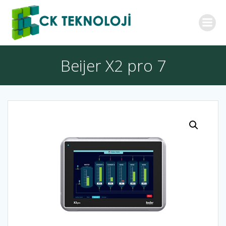
İçeriğe
geç
Beijer X2 pro 7